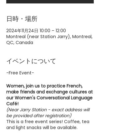
日時・場所
2024年11月24日 10:00 – 12:00
Montreal (near Station Jarry), Montreal,
QC, Canada
イベントについて
-Free Event-
Women, join us to practice French,
make friends and exchange cultures at
our Women's Conversational Language
Café!
(Near Jarry Station - exact address will
be provided after registration)
This is a free event series! Coffee, tea
and light snacks will be available.
Write us if you have any questions:
contact@asianwomenequality.org