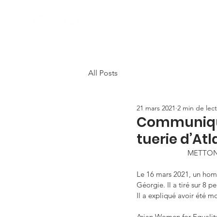
ABOUT US
PROGRAMS
All Posts
21 mars 2021
2 min de lec
Communiqué
tuerie d’At
METTONS
Le 16 mars 2021, un homm
Géorgie. Il a tiré sur 8 p
Il a expliqué avoir été mo
Asian Women for Equality