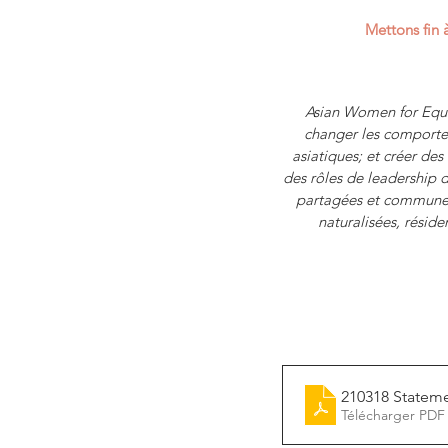
Mettons fin à
Asian Women for Equal
changer les comportem
asiatiques; et créer de
des rôles de leadership d
partagées et communes
naturalisées, résid
210318 Stateme
Télécharger PDF