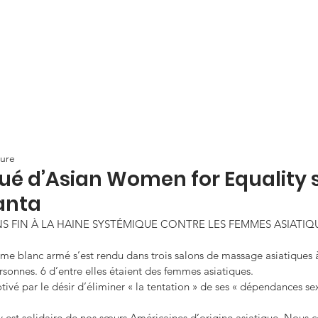
CAMPAIGNS
RESOURCES
NEWS
GET INVOLVE
ture
 d’Asian Women for Equality s
lanta
 FIN À LA HAINE SYSTÉMIQUE CONTRE LES FEMMES ASIATIQ
e blanc armé s’est rendu dans trois salons de massage asiatiques à
ersonnes. 6 d’entre elles étaient des femmes asiatiques.
tivé par le désir d’éliminer « la tentation » de ses « dépendances sex
 est solidaire de nos sœurs Américaines d’origine asiatique. Nous