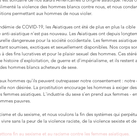
limenté la violence des hommes blancs contre nous, et nous condam
ditions permettant aux hommes de nous violer.
ndémie de COVID-19, les Asiatiques ont été de plus en plus la cible 
 anti-asiatique n'est pas nouveau. Les Asiatiques ont depuis longte
lle dangereuse pour la société occidentale. Les femmes asiatiques 
ant soumises, exotiques et sexuellement disponibles. Nos corps sont 
 à des fins lucratives et pour le plaisir sexuel des hommes. Ces stér
ne histoire d'exploitation, de guerre et d'impérialisme, et ils restent 
s des hommes blancs acheteurs de sexe.
 aux hommes qu'ils peuvent outrepasser notre consentement : notre c
lle non désirée. La prostitution encourage les hommes à exiger des
es femmes asiatiques. L'industrie du sexe s’en prend aux femmes - en 
femmes pauvres.
cisme et du sexisme, et nous voulons la fin des systèmes qui perpétu
ivre sans la peur de la violence raciste, de la violence sexiste et de
ttons fin au sexisme et au racisme contre les femmes asiatiques.