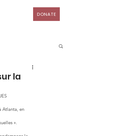
DONATE
D
More
ur la
UES
 Atlanta, en 
uelles ».
 condamnons le 