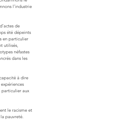
nons l’industrie 
d’actes de 
mps été dépeints 
en particulier 
utilisés, 
éotypes néfastes 
ancrés dans les 
apacité à dire 
 expériences 
particulier aux 
ent le racisme et 
 la pauvreté.