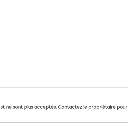
t ne sont plus acceptés. Contactez le propriétaire pour
Soirée publique: Journée
La p