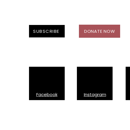
l'Ontario entérine les lois
visant les proxénètes et
les acheteurs de sexe
SUBSCRIBE
DONATE NOW
Follow Us On:
Facebook
Instagram