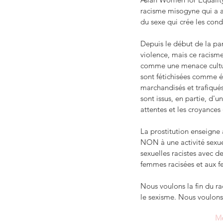
racisme misogyne qui a a
du sexe qui crée les con
Depuis le début de la pa
violence, mais ce racisme
comme une menace culture
sont fétichisées comme ét
marchandisés et trafiqués
sont issus, en partie, d'u
attentes et les croyance
La prostitution enseigne
NON à une activité sexue
sexuelles racistes avec d
femmes racisées et aux 
Nous voulons la fin du ra
le sexisme. Nous voulons v
Me